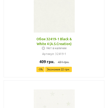
Обои 32419-1 Black &
White 4 (A.S.Creation)
Нет в наличии
Артикул: 32419-1
409
грн.
431
грн.
-
5
%
Экономия
22
грн.