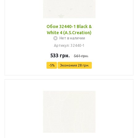
Обои 32440-1 Black &
White 4 (A.S.Creation)
Нет в наличии
Артикул: 32440-1
533
грн.
561
грн.
-
5
%
Экономия
28
грн.