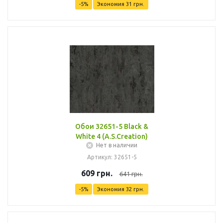
-
5
%
Экономия
31
грн.
Обои 32651-5 Black &
White 4 (A.S.Creation)
Нет в наличии
Артикул: 32651-5
609
грн.
641
грн.
-
5
%
Экономия
32
грн.