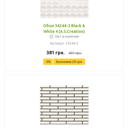
Обои 34244-3 Black &
White 4 (A.S.Creation)
Нет в наличии
Артикул: 34244-3
381
грн.
401
грн.
-
5
%
Экономия
20
грн.