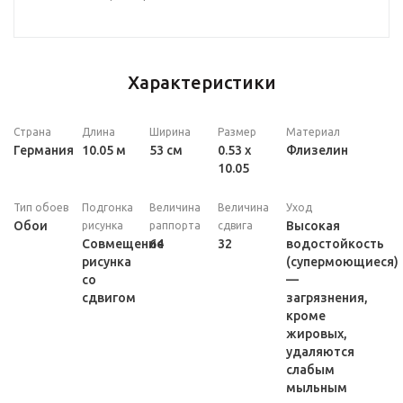
Характеристики
Страна
Длина
Ширина
Размер
Материал
Германия
10.05 м
53 см
0.53 x
Флизелин
10.05
Тип обоев
Подгонка
Величина
Величина
Уход
Обои
Высокая
рисунка
раппорта
сдвига
Совмещение
64
32
водостойкость
рисунка
(супермоющиеся)
со
—
сдвигом
загрязнения,
кроме
жировых,
удаляются
слабым
мыльным