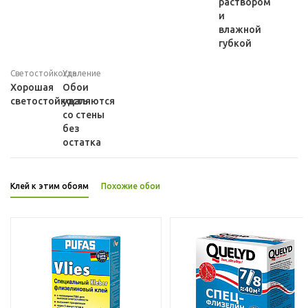
раствором
и
влажной
губкой
Светостойкость
Удаление
Хорошая
Обои
светостойкость
удаляются
со стены
без
остатка
Клей к этим обоям
Похожие обои