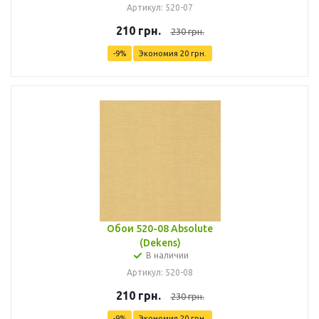
Артикул: 520-07
210
грн.
230
грн.
-
9
%
Экономия
20
грн.
Обои 520-08 Absolute
(Dekens)
В наличии
Артикул: 520-08
210
грн.
230
грн.
-
9
%
Экономия
20
грн.