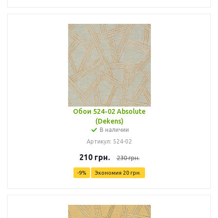
Обои 524-02 Absolute
(Dekens)
В наличии
Артикул: 524-02
210
грн.
230
грн.
-
9
%
Экономия
20
грн.