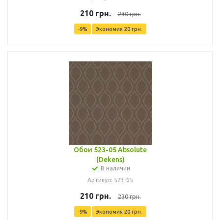
210
грн.
230
грн.
-
9
%
Экономия
20
грн.
Обои 523-05 Absolute
(Dekens)
В наличии
Артикул: 523-05
210
грн.
230
грн.
-
9
%
Экономия
20
грн.