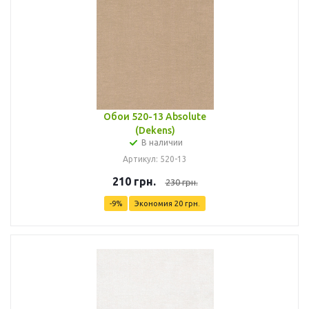
Обои 520-13 Absolute
(Dekens)
В наличии
Артикул: 520-13
210
грн.
230
грн.
-
9
%
Экономия
20
грн.