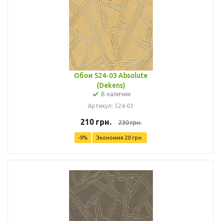
Обои 524-03 Absolute
(Dekens)
В наличии
Артикул: 524-03
210
грн.
230
грн.
-
9
%
Экономия
20
грн.