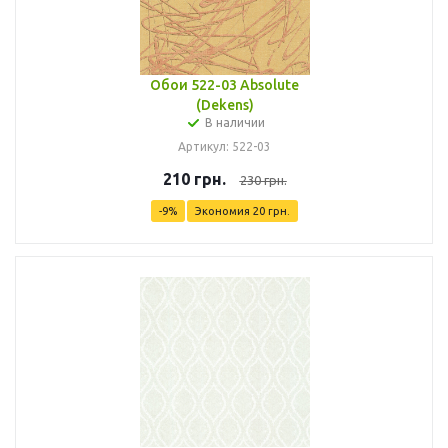
Обои 522-03 Absolute
(Dekens)
В наличии
Артикул: 522-03
210
грн.
230
грн.
-
9
%
Экономия
20
грн.