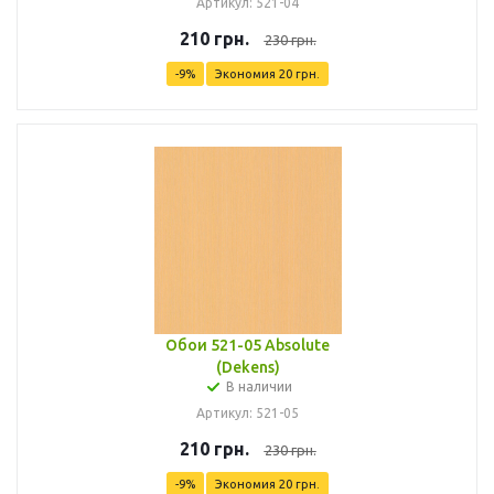
Артикул: 521-04
210
грн.
230
грн.
-
9
%
Экономия
20
грн.
Обои 521-05 Absolute
(Dekens)
В наличии
Артикул: 521-05
210
грн.
230
грн.
-
9
%
Экономия
20
грн.