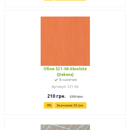
Обои 521-06 Absolute
(Dekens)
В наличии
Артикул: 521-06
210
грн.
230
грн.
-
9
%
Экономия
20
грн.