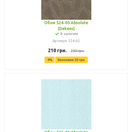
Обои 524-05 Absolute
(Dekens)
В наличии
Артикул: 524-05
210
грн.
230
грн.
-
9
%
Экономия
20
грн.