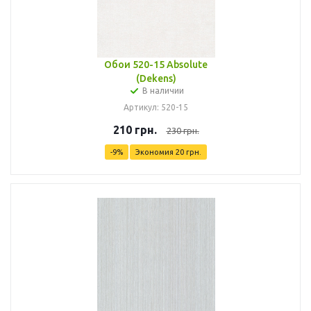
Обои 520-15 Absolute
(Dekens)
В наличии
Артикул: 520-15
210
грн.
230
грн.
-
9
%
Экономия
20
грн.