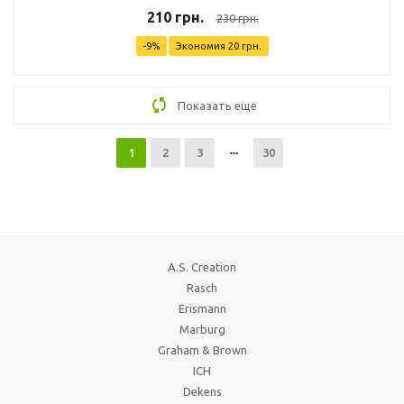
210
грн.
230
грн.
-
9
%
Экономия
20
грн.
Показать еще
1
2
3
30
A.S. Creation
Rasch
Erismann
Marburg
Graham & Brown
ICH
Dekens