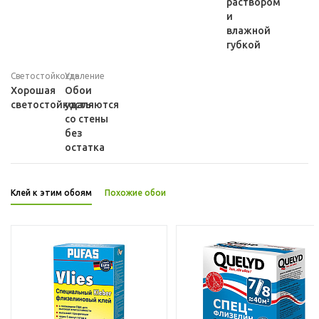
раствором
и
влажной
губкой
Светостойкость
Удаление
Хорошая
Обои
светостойкость
удаляются
со стены
без
остатка
Клей к этим обоям
Похожие обои