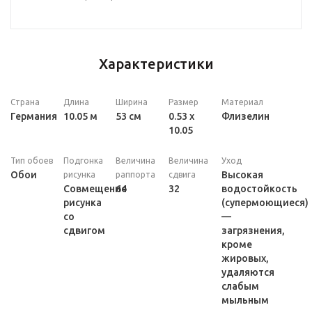
Характеристики
Страна
Длина
Ширина
Размер
Материал
Германия
10.05 м
53 см
0.53 x
Флизелин
10.05
Тип обоев
Подгонка
Величина
Величина
Уход
Обои
Высокая
рисунка
раппорта
сдвига
Совмещение
64
32
водостойкость
рисунка
(супермоющиеся)
со
—
сдвигом
загрязнения,
кроме
жировых,
удаляются
слабым
мыльным