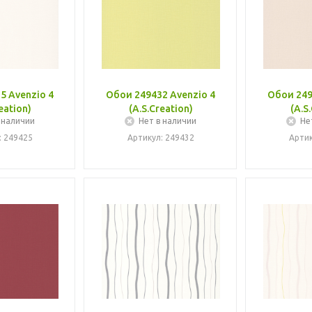
5 Avenzio 4
Обои 249432 Avenzio 4
Обои 249
eation)
(A.S.Creation)
(A.S
 наличии
Нет в наличии
Не
: 249425
Артикул: 249432
Артик