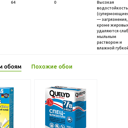
64
0
Высокая
водостойкост
(супермоющиес
— загрязнения,
кроме жировых
удаляются сла
мыльным
раствором и
влажной губко
м обоям
Похожие обои