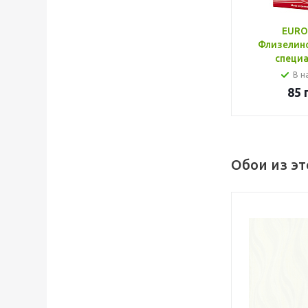
EURO
Флизелин
специ
В н
85
г
Обои из э