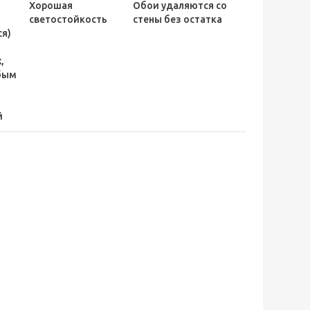
Хорошая
Обои удаляются со
ь
светостойкость
стены без остатка
я)
,
бым
й