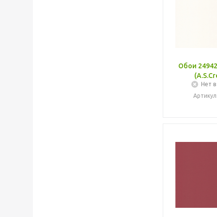
Обои 24942
(A.S.Cr
Нет в
Артикул