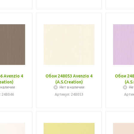
6 Avenzio 4
Обои 248053 Avenzio 4
Обои 248
eation)
(A.S.Creation)
(A.S
 наличии
Нет в наличии
Не
: 248046
Артикул: 248053
Артик