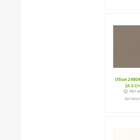
Обои 24804
(A.S.Cr
Нет в
Артикул