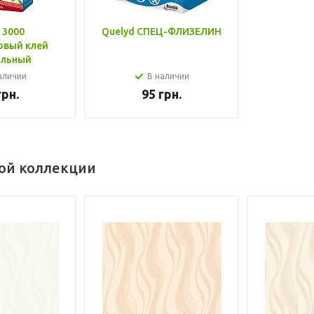
 3000
Quelyd СПЕЦ-ФЛИЗЕЛИН
овый клей
альный
аличии
В наличии
рн.
95
грн.
той коллекции