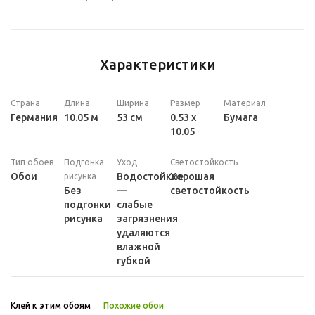
Характеристики
Страна
Длина
Ширина
Размер
Материал
Германия
10.05 м
53 см
0.53 x
Бумага
10.05
Тип обоев
Подгонка
Уход
Светостойкость
Обои
Водостойкие
Хорошая
рисунка
Без
—
светостойкость
подгонки
слабые
рисунка
загрязнения
удаляются
влажной
губкой
Клей к этим обоям
Похожие обои