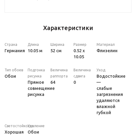
Характеристики
Страна
Длина
Ширина
Размер
Материал
Германия
10.05 м
52 см
0.52 x
Флизелин
10.05
Тип обоев
Подгонка
Величина
Величина
Уход
Обои
Водостойкие
рисунка
раппорта
сдвига
Прямое
64
0
—
совмещение
слабые
рисунка
загрязнения
удаляются
влажной
губкой
Светостойкость
Удаление
Хорошая
Обои