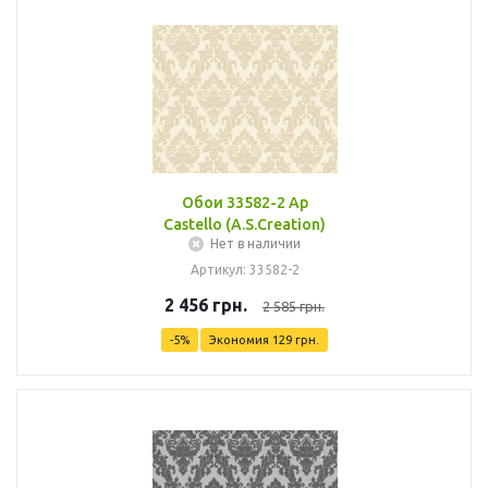
Обои 33582-2 Ap
Castello (A.S.Creation)
Нет в наличии
Артикул: 33582-2
2 456
грн.
2 585
грн.
-
5
%
Экономия
129
грн.