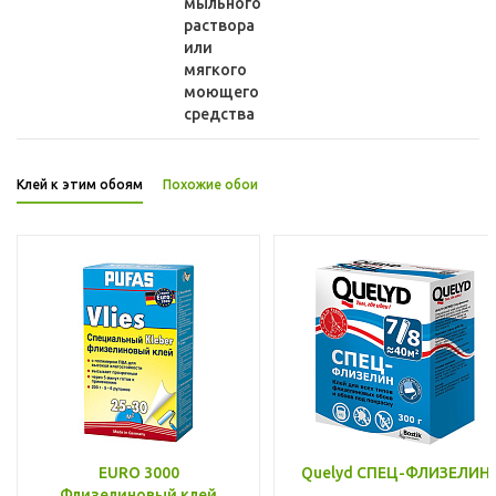
мыльного
раствора
или
мягкого
моющего
средства
Клей к этим обоям
Похожие обои
EURO 3000
Quelyd СПЕЦ-ФЛИЗЕЛИН
Флизелиновый клей