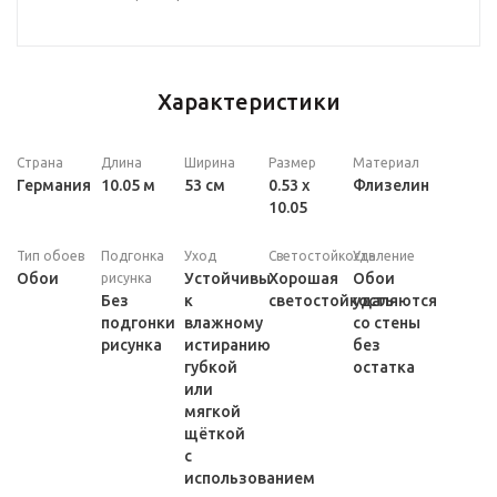
Характеристики
Страна
Длина
Ширина
Размер
Материал
Германия
10.05 м
53 см
0.53 x
Флизелин
10.05
Тип обоев
Подгонка
Уход
Светостойкость
Удаление
Обои
Устойчивы
Хорошая
Обои
рисунка
Без
к
светостойкость
удаляются
подгонки
влажному
со стены
рисунка
истиранию
без
губкой
остатка
или
мягкой
щёткой
с
использованием