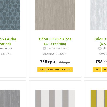
7-4 Alpha
Обои 33328-1 Alpha
Обои 33
eation)
(A.S.Creation)
(A.S
 наличии
Нет в наличии
Не
 33327-4
Артикул: 33328-1
Артик
738
грн.
738
гр
777
грн.
-
5
%
Экономия
39
грн.
-
5
%
Эк