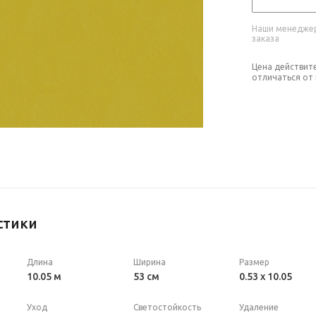
Наши менеджер
заказа
Цена действит
отличаться от
стики
Длина
Ширина
Размер
10.05 м
53 см
0.53 x 10.05
Уход
Светостойкость
Удаление