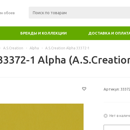
ин обоев
БРЕНДЫ И КОЛЛЕКЦИИ
ДОСТАВКА И ОПЛАТ
-
A.S.Creation
-
Alpha
-
A.S.Creation Alpha 33372-1
3372-1 Alpha (A.S.Creatio
Артикул:
3337
Нет в налич