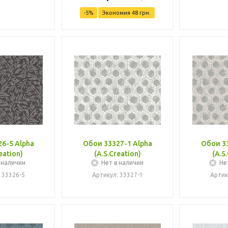
-
5
%
Экономия
48
грн.
6-5 Alpha
Обои 33327-1 Alpha
Обои 33
eation)
(A.S.Creation)
(A.S
 наличии
Нет в наличии
Не
 33326-5
Артикул: 33327-1
Артик