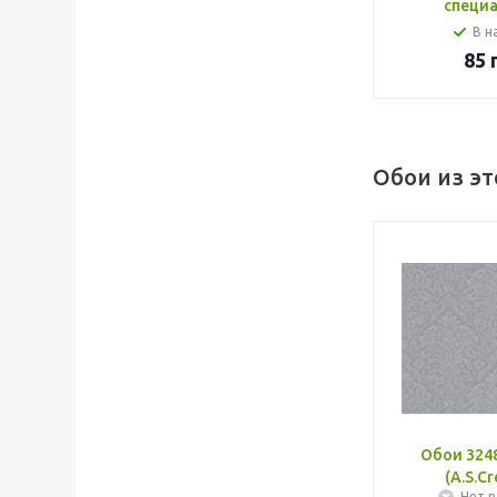
специ
В н
85
г
Обои из э
Обои 3248
(A.S.Cr
Нет в