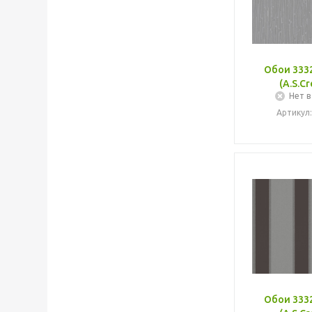
Обои 3332
(A.S.Cr
Нет в
Артикул:
Обои 3332