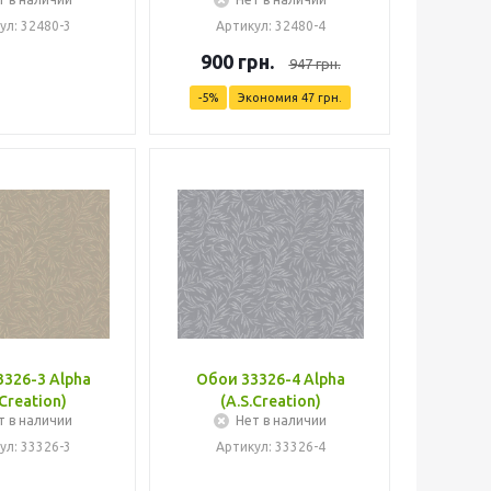
ул: 32480-3
Артикул: 32480-4
900
грн.
947
грн.
-
5
%
Экономия
47
грн.
326-3 Alpha
Обои 33326-4 Alpha
.Creation)
(A.S.Creation)
т в наличии
Нет в наличии
ул: 33326-3
Артикул: 33326-4