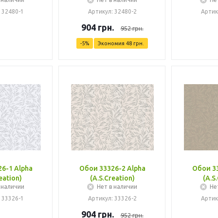
 32480-1
Артикул: 32480-2
Артик
904
грн.
952
грн.
-
5
%
Экономия
48
грн.
6-1 Alpha
Обои 33326-2 Alpha
Обои 33
eation)
(A.S.Creation)
(A.S
 наличии
Нет в наличии
Не
 33326-1
Артикул: 33326-2
Артик
904
грн.
952
грн.