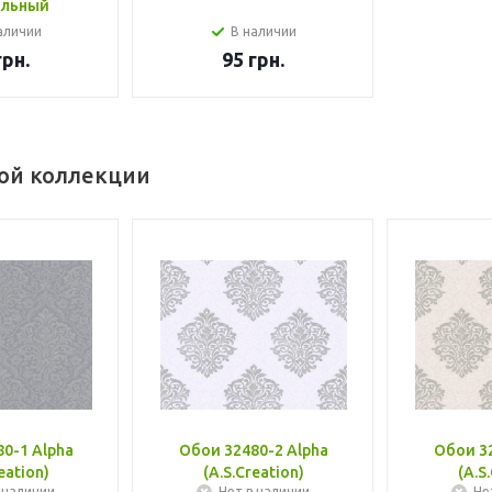
альный
аличии
В наличии
рн.
95
грн.
той коллекции
0-1 Alpha
Обои 32480-2 Alpha
Обои 32
eation)
(A.S.Creation)
(A.S
 наличии
Нет в наличии
Не