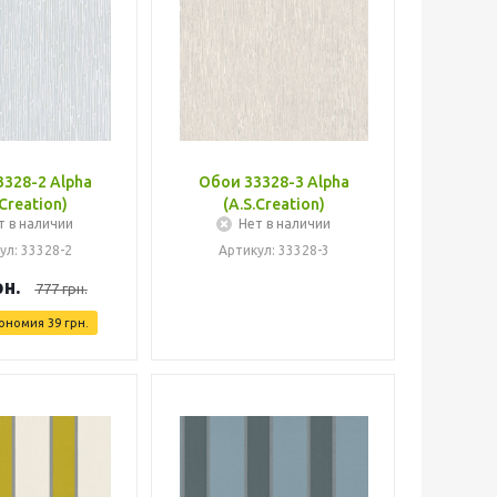
328-2 Alpha
Обои 33328-3 Alpha
.Creation)
(A.S.Creation)
т в наличии
Нет в наличии
ул: 33328-2
Артикул: 33328-3
н.
777
грн.
ономия
39
грн.