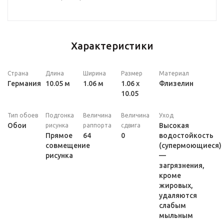
Характеристики
Страна
Длина
Ширина
Размер
Материал
Германия
10.05 м
1.06 м
1.06 x
Флизелин
10.05
Тип обоев
Подгонка
Величина
Величина
Уход
Обои
Высокая
рисунка
раппорта
сдвига
Прямое
64
0
водостойкость
совмещение
(супермоющиеся)
рисунка
—
загрязнения,
кроме
жировых,
удаляются
слабым
мыльным