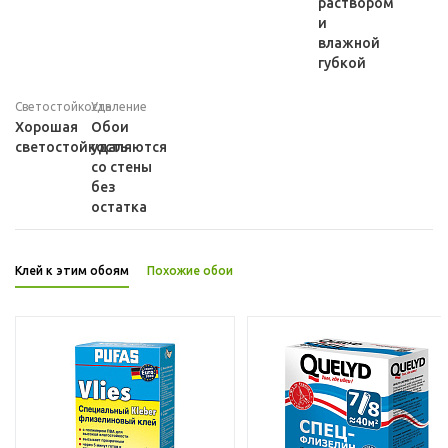
раствором
и
влажной
губкой
Светостойкость
Удаление
Хорошая
Обои
светостойкость
удаляются
со стены
без
остатка
Клей к этим обоям
Похожие обои